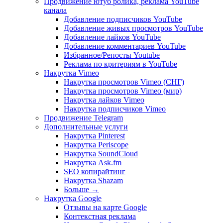
Продвижение ютуб ролика, реклама YouTube
канала
Добавление подписчиков YouTube
Добавление живых просмотров YouTube
Добавление лайков YouTube
Добавление комментариев YouTube
Избранное/Репосты Youtube
Реклама по критериям в YouTube
Накрутка Vimeo
Накрутка просмотров Vimeo (СНГ)
Накрутка просмотров Vimeo (мир)
Накрутка лайков Vimeo
Накрутка подписчиков Vimeo
Продвижение Telegram
Дополнительные услуги
Накрутка Pinterest
Накрутка Periscope
Накрутка SoundCloud
Накрутка Ask.fm
SEO копирайтинг
Накрутка Shazam
Больше
→
Накрутка Google
Отзывы на карте Google
Контекстная реклама