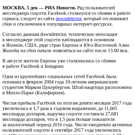
МОСКВА, 5 дек — РИА Новости.
Ряд пользователей
мессенджера соцсети Facebook столкнулся со сбоями в работе
сервиса, следует из сайта
downdetector
, который отслеживает
сбои и отключения в популярных интернет-ресурсах.
Согласно данным downdetector, технические неполадки
в мессенджере этой соцсети наблюдаются в основном
в Японии, США, ряде стран Европы и Юго-Восточной Азии.
Жалобы на сбои начали появляться на сайте после 13.00 мск.
В августе жители Европы уже сталкивались со сбоями
в работе Facebook и Instagram.
Одна из крупнейших социальных сетей Facebook была
основана в феврале 2004 года 19-летним американским
студентом Марком Цукербергом. Штаб-квартира расположена
в Менло-Парке (Калифорния).
Чистая прибыль Facebook по итогам девяти месяцев 2017 года
увеличилась в 1,7 раза в годовом выражении, до 11,665
миллиарда долларов, выручка соцсети составила 27,681
миллиарда долларов, что в 1,5 раза больше показателя
за аналогичный период 2016 года. Число ежедневно активных
пользователей соцсети в сентябре 2017 года увеличилось