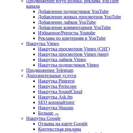
Продвижение ютуб ролика, реклама YouTube
канала
Добавление подписчиков YouTube
Добавление живых просмотров YouTube
Добавление лайков YouTube
Добавление комментариев YouTube
Избранное/Репосты Youtube
Реклама по критериям в YouTube
Накрутка Vimeo
Накрутка просмотров Vimeo (СНГ)
Накрутка просмотров Vimeo (мир)
Накрутка лайков Vimeo
Накрутка подписчиков Vimeo
Продвижение Telegram
Дополнительные услуги
Накрутка Pinterest
Накрутка Periscope
Накрутка SoundCloud
Накрутка Ask.fm
SEO копирайтинг
Накрутка Shazam
Больше
→
Накрутка Google
Отзывы на карте Google
Контекстная реклама