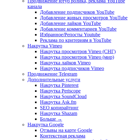
Продвижение ютуб ролика, реклама YouTube
канала
Добавление подписчиков YouTube
Добавление живых просмотров YouTube
Добавление лайков YouTube
Добавление комментариев YouTube
Избранное/Репосты Youtube
Реклама по критериям в YouTube
Накрутка Vimeo
Накрутка просмотров Vimeo (СНГ)
Накрутка просмотров Vimeo (мир)
Накрутка лайков Vimeo
Накрутка подписчиков Vimeo
Продвижение Telegram
Дополнительные услуги
Накрутка Pinterest
Накрутка Periscope
Накрутка SoundCloud
Накрутка Ask.fm
SEO копирайтинг
Накрутка Shazam
Больше
→
Накрутка Google
Отзывы на карте Google
Контекстная реклама