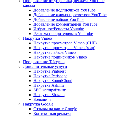
Продвижение ютуб ролика, реклама YouTube
канала
Добавление подписчиков YouTube
Добавление живых просмотров YouTube
Добавление лайков YouTube
Добавление комментариев YouTube
Избранное/Репосты Youtube
Реклама по критериям в YouTube
Накрутка Vimeo
Накрутка просмотров Vimeo (СНГ)
Накрутка просмотров Vimeo (мир)
Накрутка лайков Vimeo
Накрутка подписчиков Vimeo
Продвижение Telegram
Дополнительные услуги
Накрутка Pinterest
Накрутка Periscope
Накрутка SoundCloud
Накрутка Ask.fm
SEO копирайтинг
Накрутка Shazam
Больше
→
Накрутка Google
Отзывы на карте Google
Контекстная реклама