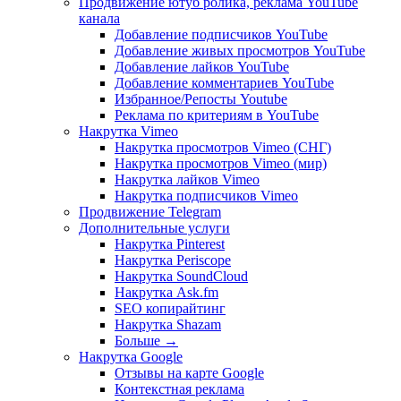
Продвижение ютуб ролика, реклама YouTube
канала
Добавление подписчиков YouTube
Добавление живых просмотров YouTube
Добавление лайков YouTube
Добавление комментариев YouTube
Избранное/Репосты Youtube
Реклама по критериям в YouTube
Накрутка Vimeo
Накрутка просмотров Vimeo (СНГ)
Накрутка просмотров Vimeo (мир)
Накрутка лайков Vimeo
Накрутка подписчиков Vimeo
Продвижение Telegram
Дополнительные услуги
Накрутка Pinterest
Накрутка Periscope
Накрутка SoundCloud
Накрутка Ask.fm
SEO копирайтинг
Накрутка Shazam
Больше
→
Накрутка Google
Отзывы на карте Google
Контекстная реклама