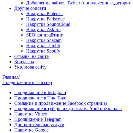
Добавление лайков Twitter (привлечение аудитории
Другие соцсети
Накрутка Pinterest
Накрутка Periscope
Накрутка SoundCloud
Накрутка Ask.fm
SEO копирайтинг
Накрутка Shazam
Накрутка Tumblr
Накрутка Spotify
Отзывы на сайте
Контакты
Укр. мова сайту
Главная
/
Продвижение в Твиттер
Продвижение в Instagram
Продвижение в Тик Токе
Создание и продвижение Facebook страницы
Продвижение ютуб ролика, реклама YouTube канала
Накрутка Vimeo
Продвижение Telegram
Дополнительные услуги
Накрутка Google