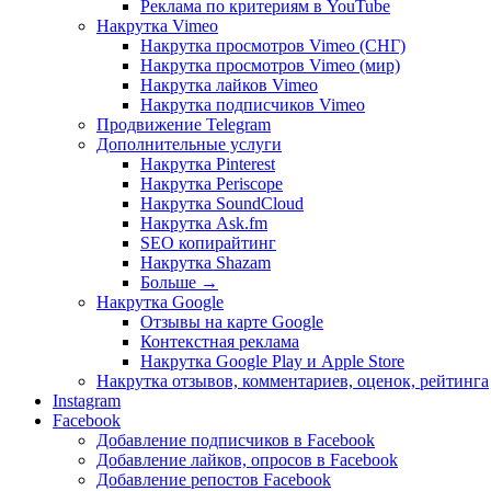
Реклама по критериям в YouTube
Накрутка Vimeo
Накрутка просмотров Vimeo (СНГ)
Накрутка просмотров Vimeo (мир)
Накрутка лайков Vimeo
Накрутка подписчиков Vimeo
Продвижение Telegram
Дополнительные услуги
Накрутка Pinterest
Накрутка Periscope
Накрутка SoundCloud
Накрутка Ask.fm
SEO копирайтинг
Накрутка Shazam
Больше
→
Накрутка Google
Отзывы на карте Google
Контекстная реклама
Накрутка Google Play и Apple Store
Накрутка отзывов, комментариев, оценок, рейтинга
Instagram
Facebook
Добавление подписчиков в Facebook
Добавление лайков, опросов в Facebook
Добавление репостов Facebook