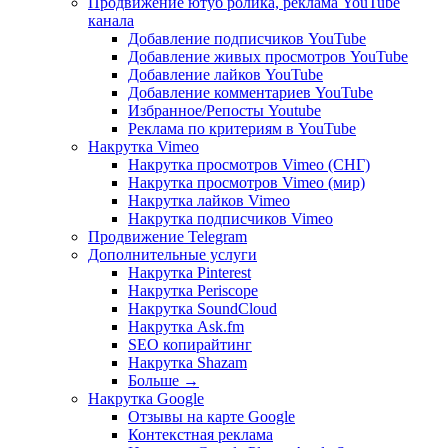
Продвижение ютуб ролика, реклама YouTube
канала
Добавление подписчиков YouTube
Добавление живых просмотров YouTube
Добавление лайков YouTube
Добавление комментариев YouTube
Избранное/Репосты Youtube
Реклама по критериям в YouTube
Накрутка Vimeo
Накрутка просмотров Vimeo (СНГ)
Накрутка просмотров Vimeo (мир)
Накрутка лайков Vimeo
Накрутка подписчиков Vimeo
Продвижение Telegram
Дополнительные услуги
Накрутка Pinterest
Накрутка Periscope
Накрутка SoundCloud
Накрутка Ask.fm
SEO копирайтинг
Накрутка Shazam
Больше
→
Накрутка Google
Отзывы на карте Google
Контекстная реклама