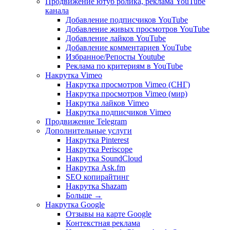
Продвижение ютуб ролика, реклама YouTube
канала
Добавление подписчиков YouTube
Добавление живых просмотров YouTube
Добавление лайков YouTube
Добавление комментариев YouTube
Избранное/Репосты Youtube
Реклама по критериям в YouTube
Накрутка Vimeo
Накрутка просмотров Vimeo (СНГ)
Накрутка просмотров Vimeo (мир)
Накрутка лайков Vimeo
Накрутка подписчиков Vimeo
Продвижение Telegram
Дополнительные услуги
Накрутка Pinterest
Накрутка Periscope
Накрутка SoundCloud
Накрутка Ask.fm
SEO копирайтинг
Накрутка Shazam
Больше
→
Накрутка Google
Отзывы на карте Google
Контекстная реклама