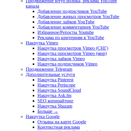
Продвижение ютуб ролика, реклама YouTube
канала
Добавление подписчиков YouTube
Добавление живых просмотров YouTube
Добавление лайков YouTube
Добавление комментариев YouTube
Избранное/Репосты Youtube
Реклама по критериям в YouTube
Накрутка Vimeo
Накрутка просмотров Vimeo (СНГ)
Накрутка просмотров Vimeo (мир)
Накрутка лайков Vimeo
Накрутка подписчиков Vimeo
Продвижение Telegram
Дополнительные услуги
Накрутка Pinterest
Накрутка Periscope
Накрутка SoundCloud
Накрутка Ask.fm
SEO копирайтинг
Накрутка Shazam
Больше
→
Накрутка Google
Отзывы на карте Google
Контекстная реклама