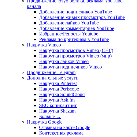
Продвижение ютуб ролика, реклама YouTube
канала
Добавление подписчиков YouTube
Добавление живых просмотров YouTube
Добавление лайков YouTube
Добавление комментариев YouTube
Избранное/Репосты Youtube
Реклама по критериям в YouTube
Накрутка Vimeo
Накрутка просмотров Vimeo (СНГ)
Накрутка просмотров Vimeo (мир)
Накрутка лайков Vimeo
Накрутка подписчиков Vimeo
Продвижение Telegram
Дополнительные услуги
Накрутка Pinterest
Накрутка Periscope
Накрутка SoundCloud
Накрутка Ask.fm
SEO копирайтинг
Накрутка Shazam
Больше
→
Накрутка Google
Отзывы на карте Google
Контекстная реклама