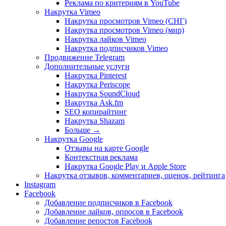
Реклама по критериям в YouTube
Накрутка Vimeo
Накрутка просмотров Vimeo (СНГ)
Накрутка просмотров Vimeo (мир)
Накрутка лайков Vimeo
Накрутка подписчиков Vimeo
Продвижение Telegram
Дополнительные услуги
Накрутка Pinterest
Накрутка Periscope
Накрутка SoundCloud
Накрутка Ask.fm
SEO копирайтинг
Накрутка Shazam
Больше
→
Накрутка Google
Отзывы на карте Google
Контекстная реклама
Накрутка Google Play и Apple Store
Накрутка отзывов, комментариев, оценок, рейтинга
Instagram
Facebook
Добавление подписчиков в Facebook
Добавление лайков, опросов в Facebook
Добавление репостов Facebook