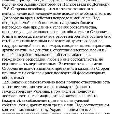
полученной Администратором от Пользователя по Договору.
12.8. Стороны освобождаются от ответственности за
неисполнение или ненадлежащее исполнение обязательств по
Договору на время действия непреодолимой силы. Под
непреодолимой силой понимаются чрезвычайные и
непреодолимые при данных условиях обстоятельства,
препятствующие исполнению своих обязательств Сторонами.
К ним относятся: изменения в работе алгоритмов социальных
сетей и связанные с ними последствия, действия органов
государственной власти, пожары, наводнения, землетрясения,
другие стихийные действия, отсутствие электроэнергии и /
или сбои в работе компьютерной сети, забастовки,
гражданские беспорядки, любые иные обстоятельства, не
ограничиваясь перечисленным. В течение этого времени
Стороны не имеют взаимных претензий, и каждая из Сторон
принимает на себя свой риск последствий форс-мажорных
обстоятельств.
12.9. Заказчик самостоятельно несет полную ответственность
за соответствие контента своего аккаунта (канала)
законодательству Украины, в том числе за полноту и
достоверность информации, отображаемой в контенте
(аккаунте), за соблюдение прав интеллектуальной
собственности, других прав третьих лиц. Под соответствием
контента законодательству Украины понимается: его