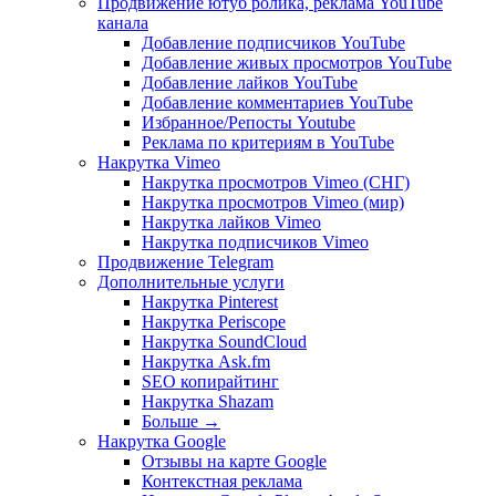
Продвижение ютуб ролика, реклама YouTube
канала
Добавление подписчиков YouTube
Добавление живых просмотров YouTube
Добавление лайков YouTube
Добавление комментариев YouTube
Избранное/Репосты Youtube
Реклама по критериям в YouTube
Накрутка Vimeo
Накрутка просмотров Vimeo (СНГ)
Накрутка просмотров Vimeo (мир)
Накрутка лайков Vimeo
Накрутка подписчиков Vimeo
Продвижение Telegram
Дополнительные услуги
Накрутка Pinterest
Накрутка Periscope
Накрутка SoundCloud
Накрутка Ask.fm
SEO копирайтинг
Накрутка Shazam
Больше
→
Накрутка Google
Отзывы на карте Google
Контекстная реклама