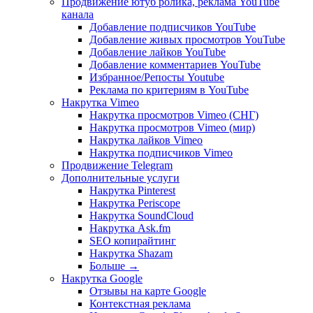
Продвижение ютуб ролика, реклама YouTube
канала
Добавление подписчиков YouTube
Добавление живых просмотров YouTube
Добавление лайков YouTube
Добавление комментариев YouTube
Избранное/Репосты Youtube
Реклама по критериям в YouTube
Накрутка Vimeo
Накрутка просмотров Vimeo (СНГ)
Накрутка просмотров Vimeo (мир)
Накрутка лайков Vimeo
Накрутка подписчиков Vimeo
Продвижение Telegram
Дополнительные услуги
Накрутка Pinterest
Накрутка Periscope
Накрутка SoundCloud
Накрутка Ask.fm
SEO копирайтинг
Накрутка Shazam
Больше
→
Накрутка Google
Отзывы на карте Google
Контекстная реклама