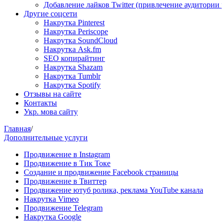
Добавление лайков Twitter (привлечение аудитории
Другие соцсети
Накрутка Pinterest
Накрутка Periscope
Накрутка SoundCloud
Накрутка Ask.fm
SEO копирайтинг
Накрутка Shazam
Накрутка Tumblr
Накрутка Spotify
Отзывы на сайте
Контакты
Укр. мова сайту
Главная
/
Дополнительные услуги
Продвижение в Instagram
Продвижение в Тик Токе
Создание и продвижение Facebook страницы
Продвижение в Твиттер
Продвижение ютуб ролика, реклама YouTube канала
Накрутка Vimeo
Продвижение Telegram
Накрутка Google