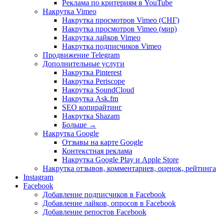
Реклама по критериям в YouTube
Накрутка Vimeo
Накрутка просмотров Vimeo (СНГ)
Накрутка просмотров Vimeo (мир)
Накрутка лайков Vimeo
Накрутка подписчиков Vimeo
Продвижение Telegram
Дополнительные услуги
Накрутка Pinterest
Накрутка Periscope
Накрутка SoundCloud
Накрутка Ask.fm
SEO копирайтинг
Накрутка Shazam
Больше
→
Накрутка Google
Отзывы на карте Google
Контекстная реклама
Накрутка Google Play и Apple Store
Накрутка отзывов, комментариев, оценок, рейтинга
Instagram
Facebook
Добавление подписчиков в Facebook
Добавление лайков, опросов в Facebook
Добавление репостов Facebook