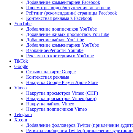
Добавление комментариев Facebook
Просмотры видео/вступления во встречи
Рейтинг (рекомендации) страницы Facebook
Контекстная реклама в Facebook
YouTube
Добавление подписчиков YouTube
Добавление живых просмотров YouTube
Добавление лайков YouTube
Добавление комментариев YouTube
Избранное/Репосты Youtube
Реклама по критериям в YouTube
TikTok
Google
Отзывы на карте Google
Контекстная реклама
Накрутка Google Play и Apple Store
Vimeo
Накрутка просмотров Vimeo (СНГ)
Накрутка просмотров Vimeo (мир)
Накрутка лайков Vimeo
Накрутка подписчиков Vimeo
Telegram
X.com
Добавление фолловеров Twitter (привлечение аудит
Ретвиты сообщения Twitter (привлечение аудитории