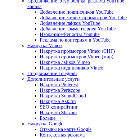
Продвижение ютуб ролика, реклама YouTube
канала
Добавление подписчиков YouTube
Добавление живых просмотров YouTube
Добавление лайков YouTube
Добавление комментариев YouTube
Избранное/Репосты Youtube
Реклама по критериям в YouTube
Накрутка Vimeo
Накрутка просмотров Vimeo (СНГ)
Накрутка просмотров Vimeo (мир)
Накрутка лайков Vimeo
Накрутка подписчиков Vimeo
Продвижение Telegram
Дополнительные услуги
Накрутка Pinterest
Накрутка Periscope
Накрутка SoundCloud
Накрутка Ask.fm
SEO копирайтинг
Накрутка Shazam
Больше
→
Накрутка Google
Отзывы на карте Google
Контекстная реклама